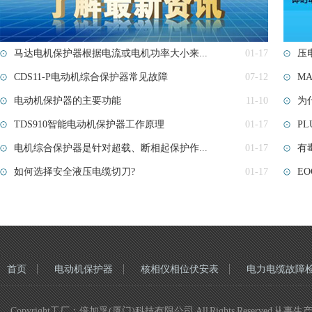
马达电机保护器根据电流或电机功率大小来...
01-17
压
CDS11-P电动机综合保护器常见故障
07-12
M
电动机保护器的主要功能
11-10
为
TDS910智能电动机保护器工作原理
01-17
PL
电机综合保护器是针对超载、断相起保护作...
01-17
有
如何选择安全液压电缆切刀?
01-17
E
首页
电动机保护器
核相仪相位伏安表
电力电缆故障
Copyright工厂：倍加孚(厦门)科技有限公司 All Rights R