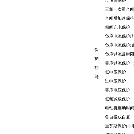
过负荷保护
三相一次重合
合闸后加速保
相间充电保护
负序电流保护I
负序电流保护II
保
负序过流反时
护
零序过流保护
功
低电压保护
能
过电压保护
零序电压保护
低频减载保护
电动机启动时
备自投或自复
重瓦斯保护(非电