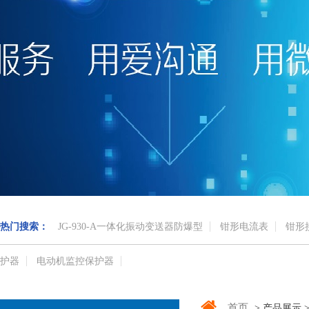
热门搜索：
JG-930-A一体化振动变送器防爆型
钳形电流表
钳形
护器
电动机监控保护器
首页
> 产品展示 