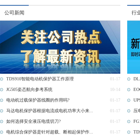
公司新闻
行
TDS910智能电动机保护器工作原理
01-17
DL
JG505姿态航向参考系统
10-14
E
电动机过载保护器线圈的作用吗?
01-17
U
马达电机保护器根据电流或电机功率大小来...
01-17
压
如何选择安全液压电缆切刀?
01-17
F
电机综合保护器是针对超载、断相起保护作...
01-17
T