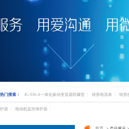
热门搜索：
JG-930-A一体化振动变送器防爆型
钳形电流表
钳形
护器
电动机监控保护器
首页
> 产品展示 