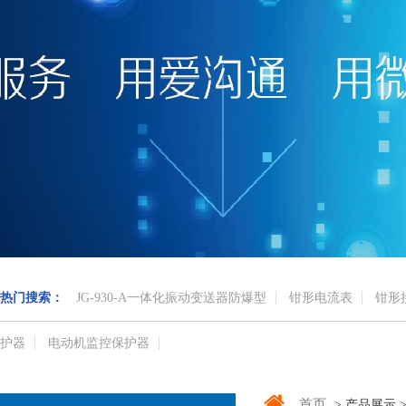
热门搜索：
JG-930-A一体化振动变送器防爆型
钳形电流表
钳形
护器
电动机监控保护器
首页
> 产品展示 