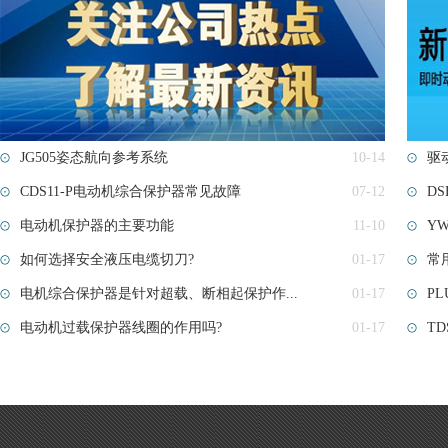
JG505姿态航向参考系统
10-14
驱
CDS11-P电动机综合保护器常见故障
07-12
D
电动机保护器的主要功能
11-10
YW
如何选择安全液压电缆切刀?
01-17
常
电机综合保护器是针对超载、断相起保护作...
01-17
PL
电动机过载保护器线圈的作用吗?
01-17
T