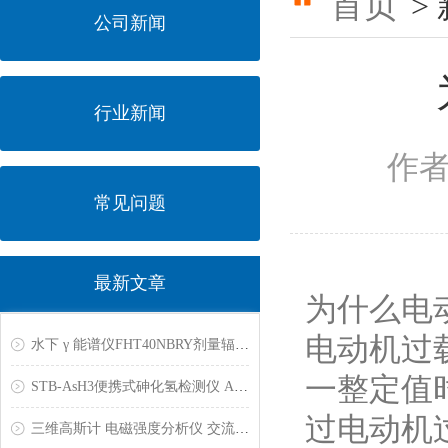
首页
>
公司新闻
行业新闻
作
常见问题
最新文章
为什么电
电动机过
水下 γ 能谱仪FHT40NBRY剂量辐射污染检测仪BETA伽玛射线中子探测仪能谱成像仪锗谱仪
一整定值
STB-AsH3便携式砷化氢检测仪 AsH3气体检漏仪
过电动机
三维高斯计 电磁强度分析仪 交流磁场测量仪 特斯拉计 磁通计