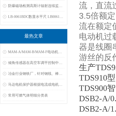
流，直流
防爆磁场检测高斯计辐射连续监测仪固定区域辐射连续监测仪防爆电磁辐射报警仪核素识别仪xγ剂量率仪表面污染检测仪中子剂量率仪
3.5倍
LB-0061BDC数显水平尺 LB0061BDC电子水平仪 JYCN060多功能电子水平尺
流在额定
电动机过
最热文章
器是线圈
MAM-A/MAM-B/MAM-F电动机保护器常见故障
游丝的反
倾角传感器在高空车调平控制中的应用
生产TDS
冶金行业钢铁厂，针对钢线、棒材测温解决方案
TDS91
马达电机保护器根据电流或电机功率大小来选购?
TDS90
常用可燃气体明细分类表
DSB2-A
DSB2-A