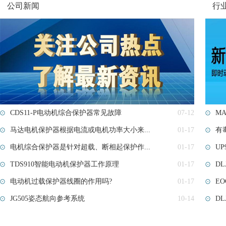
公司新闻
行
CDS11-P电动机综合保护器常见故障
07-12
M
马达电机保护器根据电流或电机功率大小来...
01-17
有
电机综合保护器是针对超载、断相起保护作...
01-17
U
TDS910智能电动机保护器工作原理
01-17
D
电动机过载保护器线圈的作用吗?
01-17
E
JG505姿态航向参考系统
10-14
DL