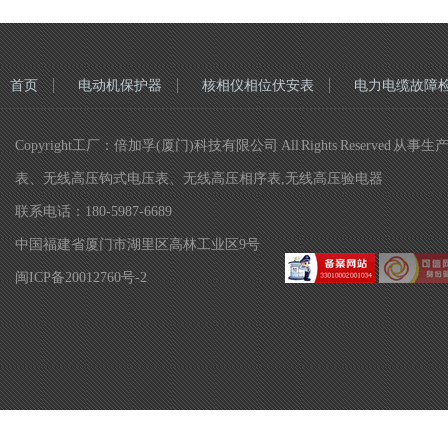
首页
电动机保护器
核相仪相位伏安表
电力电缆故障
Copyright工厂：倍加孚(厦门)科技有限公司 All Rights R
表、无线高压钩式电压表、无线高压相序表,无线高压验电器
联系电话：180-5987-6689
中国福建省厦门市湖里区高林工业区9号
闽ICP备20012760号-2