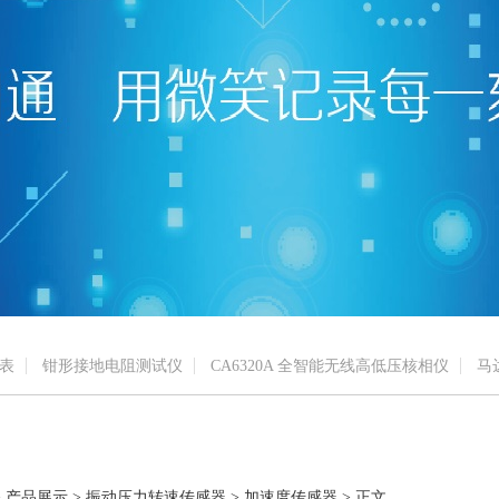
表
钳形接地电阻测试仪
CA6320A 全智能无线高低压核相仪
马
> 产品展示 > 振动压力转速传感器 > 加速度传感器 > 正文