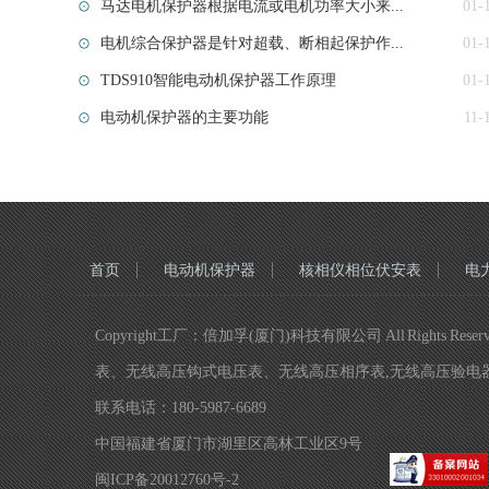
马达电机保护器根据电流或电机功率大小来...
01-
电机综合保护器是针对超载、断相起保护作...
01-
TDS910智能电动机保护器工作原理
01-
电动机保护器的主要功能
11-
首页
电动机保护器
核相仪相位伏安表
电
Copyright工厂：倍加孚(厦门)科技有限公司 All R
表、无线高压钩式电压表、无线高压相序表,无线高压验电
联系电话：180-5987-6689
中国福建省厦门市湖里区高林工业区9号
闽ICP备20012760号-2