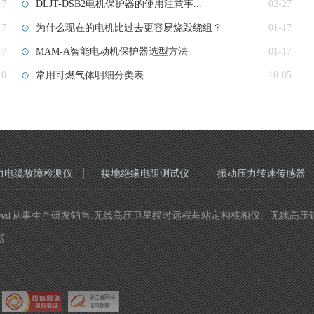
17
DLJT-DSB2电机保护器的使用注意事...
02-27
17
为什么现在的电机比过去更容易烧毁绕组？
01-17
17
MAM-A智能电动机保护器选型方法
01-17
10
常用可燃气体明细分类表
10-05
力电缆故障检测仪
接地绝缘电阻测试仪
振动压力转速传感器
ights Reserved 从事生产研发销售:无线高压卫星授时远程基站定相核相
器