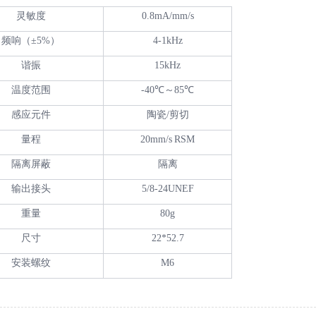
灵敏度
0.8mA/mm/s
频响（±
5%
）
4-1kHz
谐振
15kHz
温度范围
-40
℃～
85
℃
感应元件
陶瓷
/
剪切
量程
20mm/s RSM
隔离屏蔽
隔离
输出接头
5/8-24UNEF
重量
80g
尺寸
22*52.7
安装螺纹
M6