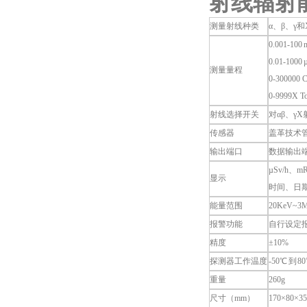
射线辐射
测量射线种类
α、β、γ
0.001-100 
0.01-1000 
测量量程
0-300000
0-9999X To
射线选择开关
对αβ、γ
传感器
盖革技术管（
输出端口
数据输出
µSv/h、m
显示
时间、日
能量范围
20KeV~3M
报警功能
自行设定报
精度
±10%
探测器工作温度
-50℃ 到 8
重量
260g
尺寸（mm）
170×80×35