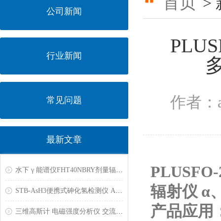
首页
>
公司新闻
PLU
行业新闻
作者：a
常见问题
最新文章
PLUSF
水下 γ 能谱仪FHT40NBRY剂量辐射污染检测仪BETA伽玛射线中子探测仪能谱成像仪锗谱仪
辐射仪 α
STB-AsH3便携式砷化氢检测仪 AsH3气体检漏仪
产品应用
三维高斯计 电磁强度分析仪 交流磁场测量仪 特斯拉计 磁通计