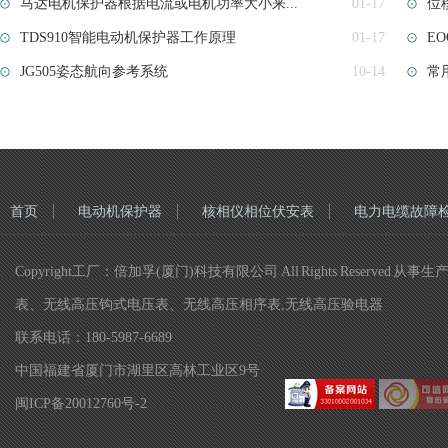
马达电机保护器根据电流或电机功率大小来...
01-17
位
TDS910智能电动机保护器工作原理
01-17
E
JG505姿态航向参考系统
10-14
常
首页
电动机保护器
核相仪相位伏安表
电力电缆故障
Copyright工厂：倍加孚(厦门)科技有限公司 All Rights R
表、无线高压钩式电压表、无线高压相序表,无线高压验电器
联系电话：180-5987-6689
中国福建省厦门市湖里区高林工业区9号
闽ICP备20012760号-2