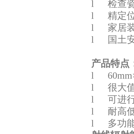
l 检查
l 精定
l 家居
l 国土
产品特点
l 60m
l 很大
l 可进
l 耐高
l 多功