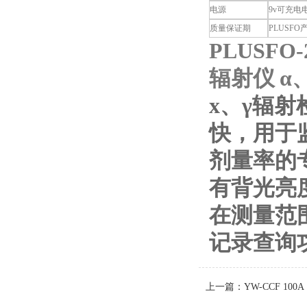
电源
9v可充
质量保证期
PLUSF
PLUSF
辐射仪 α
х、γ辐
快，用于
剂量率的
有背光亮
在测量范
记录查询
上一篇：
YW-CCF 100