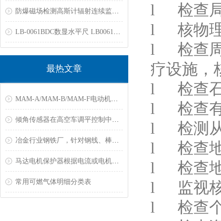
l 检查
防爆磁场检测高斯计辐射连续监测仪固定区域辐射连续监测仪防爆电磁辐射报警仪核素识别仪xγ剂量率仪表面污染检测仪中子剂量率仪
l 核物
LB-0061BDC数显水平尺 LB0061BDC电子水平仪 JYCN060多功能电子水平尺
l 检查
疗设施，
最热文章
l 检查
MAM-A/MAM-B/MAM-F电动机保护器常见故障
l 检查
倾角传感器在高空车调平控制中的应用
l 检测
冶金行业钢铁厂，针对钢线、棒材测温解决方案
l 检查
马达电机保护器根据电流或电机功率大小来选购?
l 检查
常用可燃气体明细分类表
l 监视
l 检查