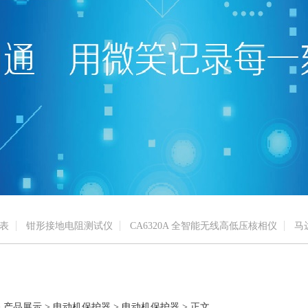
表
钳形接地电阻测试仪
CA6320A 全智能无线高低压核相仪
马
 产品展示 > 电动机保护器 > 电动机保护器 > 正文