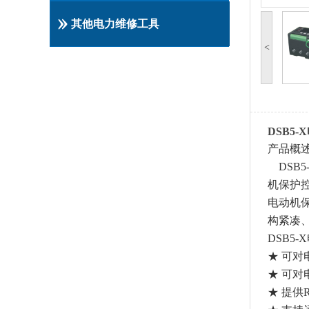
其他电力维修工具
<
DSB5
产品概
DSB5
机保护
电动机
构紧凑
DSB5-X
★ 可
★ 可
★ 提供R