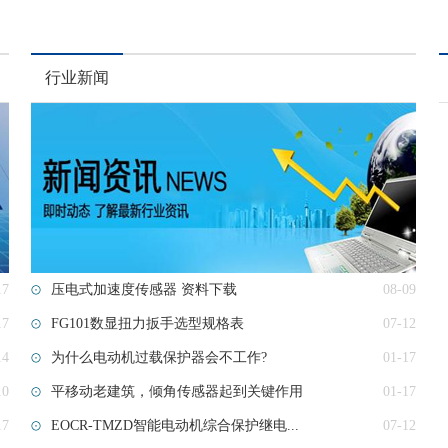
行业新闻
17
压电式加速度传感器 资料下载
08-09
17
FG101数显扭力扳手选型规格表
07-12
14
为什么电动机过载保护器会不工作?
01-17
10
平移动老建筑，倾角传感器起到关键作用
01-17
17
EOCR-TMZD智能电动机综合保护继电...
07-12