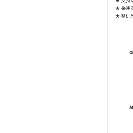
★ 支
★ 采
★ 整