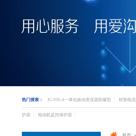
热门搜索：
JG-930-A一体化振动变送器防爆型
钳形电流
护器
电动机监控保护器
首页
>