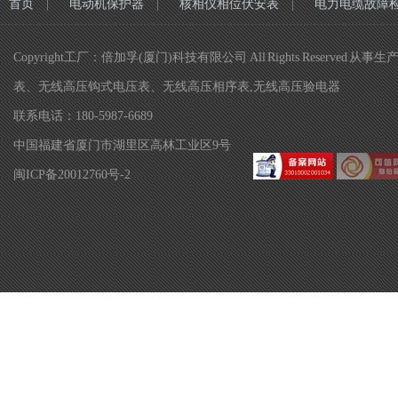
首页
电动机保护器
核相仪相位伏安表
电力电缆故障
Copyright工厂：倍加孚(厦门)科技有限公司 All Rights R
表、无线高压钩式电压表、无线高压相序表,无线高压验电器
联系电话：180-5987-6689
中国福建省厦门市湖里区高林工业区9号
闽ICP备20012760号-2