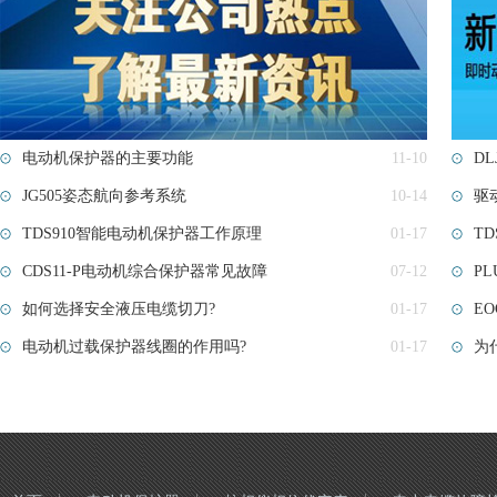
电动机保护器的主要功能
11-10
DL
JG505姿态航向参考系统
10-14
驱
TDS910智能电动机保护器工作原理
01-17
T
CDS11-P电动机综合保护器常见故障
07-12
PL
如何选择安全液压电缆切刀?
01-17
E
电动机过载保护器线圈的作用吗?
01-17
为