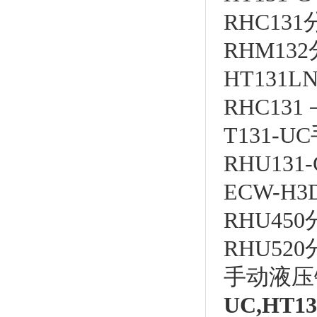
RHC131
RHM132
HT131LN
RHC131
T131-UC
RHU131-
ECW-H3
RHU450
RHU520
手动液压
UC,HT13