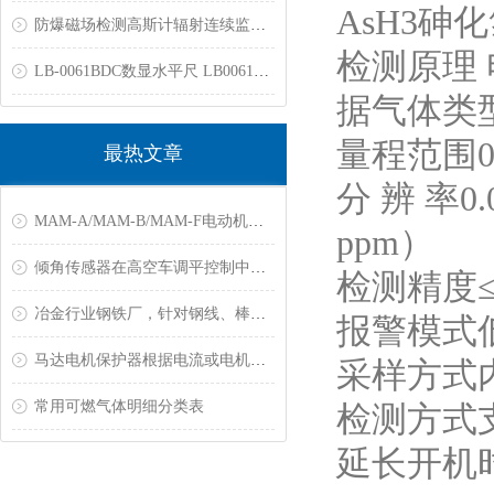
AsH3砷
防爆磁场检测高斯计辐射连续监测仪固定区域辐射连续监测仪防爆电磁辐射报警仪核素识别仪xγ剂量率仪表面污染检测仪中子剂量率仪
检测原理
LB-0061BDC数显水平尺 LB0061BDC电子水平仪 JYCN060多功能电子水平尺
据气体类
量程范围0～
最热文章
分 辨 率0.
MAM-A/MAM-B/MAM-F电动机保护器常见故障
ppm）
倾角传感器在高空车调平控制中的应用
检测精度≤±
冶金行业钢铁厂，针对钢线、棒材测温解决方案
报警模式
马达电机保护器根据电流或电机功率大小来选购?
采样方式内
常用可燃气体明细分类表
检测方式
延长开机