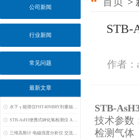
首页
>
公司新闻
STB
行业新闻
作者：a
常见问题
最新文章
STB-A
水下 γ 能谱仪FHT40NBRY剂量辐射污染检测仪BETA伽玛射线中子探测仪能谱成像仪锗谱仪
技术参数
STB-AsH3便携式砷化氢检测仪 AsH3气体检漏仪
检测气体
三维高斯计 电磁强度分析仪 交流磁场测量仪 特斯拉计 磁通计