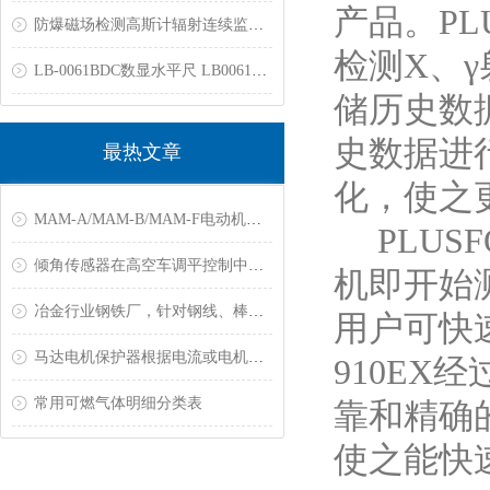
产品。
PL
防爆磁场检测高斯计辐射连续监测仪固定区域辐射连续监测仪防爆电磁辐射报警仪核素识别仪xγ剂量率仪表面污染检测仪中子剂量率仪
检测X、γ射
LB-0061BDC数显水平尺 LB0061BDC电子水平仪 JYCN060多功能电子水平尺
储历史数
史数据进
最热文章
化，使之
MAM-A/MAM-B/MAM-F电动机保护器常见故障
PLUS
倾角传感器在高空车调平控制中的应用
机即开始
冶金行业钢铁厂，针对钢线、棒材测温解决方案
用户可快
马达电机保护器根据电流或电机功率大小来选购?
910E
常用可燃气体明细分类表
靠和精确
使之能快