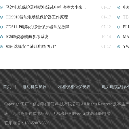
马达电机保护器根据电流或电机功率大小来...
01-17
电
TDS910智能电动机保护器工作原理
01-17
T
CDS11-P电动机综合保护器常见故障
07-12
PL
JG505姿态航向参考系统
10-14
MA
如何选择安全液压电缆切刀?
01-17
YW
首页
电动机保护器
核相仪相位伏安表
电力电缆故障
Copyright工厂：倍加孚(厦门)科技有限公司 All Rights R
表、无线高压钩式电压表、无线高压相序表,无线高压验电器
联系电话：180-5987-6689