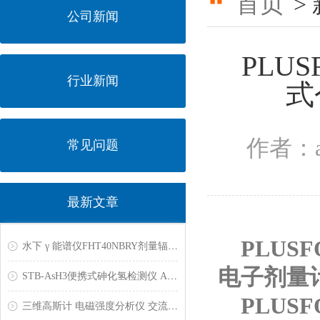
首页
>
公司新闻
PLU
行业新闻
式
作者：a
常见问题
最新文章
PLUS
水下 γ 能谱仪FHT40NBRY剂量辐射污染检测仪BETA伽玛射线中子探测仪能谱成像仪锗谱仪
电子剂量
STB-AsH3便携式砷化氢检测仪 AsH3气体检漏仪
PLUSF
三维高斯计 电磁强度分析仪 交流磁场测量仪 特斯拉计 磁通计